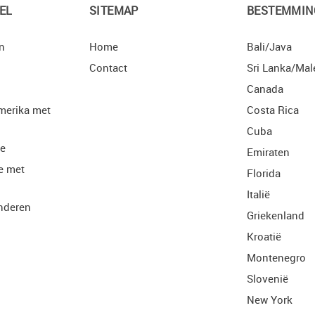
EL
SITEMAP
BESTEMMIN
n
Home
Bali/Java
Contact
Sri Lanka/Mal
Canada
merika met
Costa Rica
Cuba
ie
Emiraten
e met
Florida
Italië
nderen
Griekenland
Kroatië
Montenegro
Slovenië
New York