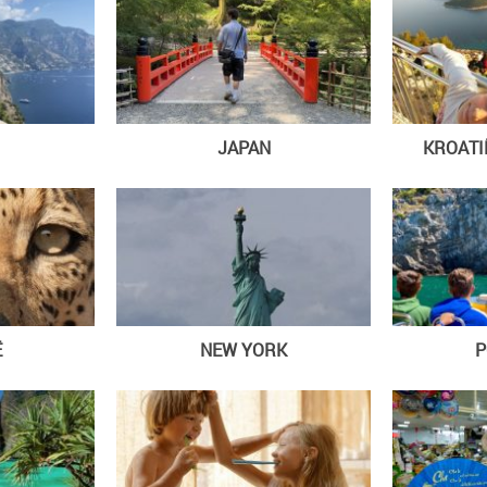
JAPAN
KROAT
Ë
NEW YORK
P