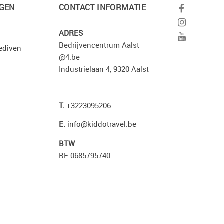
GEN
CONTACT INFORMATIE
ADRES
Bedrijvencentrum Aalst
ediven
@4.be
Industrielaan 4, 9320 Aalst
T.
+3223095206
E.
info@kiddotravel.be
BTW
BE 0685795740