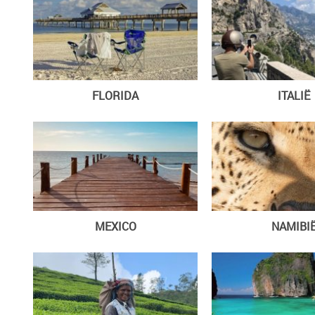
FLORIDA
ITALIË
MEXICO
NAMIBI