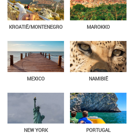
KROATIË/MONTENEGRO
MAROKKO
MEXICO
NAMIBIË
NEW YORK
PORTUGAL