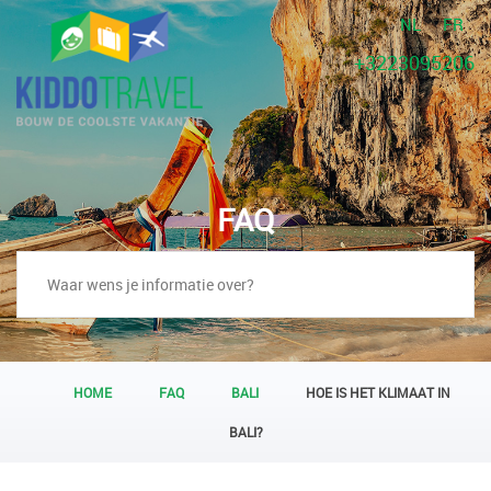
NL
FR
+3223095206
FAQ
HOME
FAQ
BALI
HOE IS HET KLIMAAT IN
BALI?