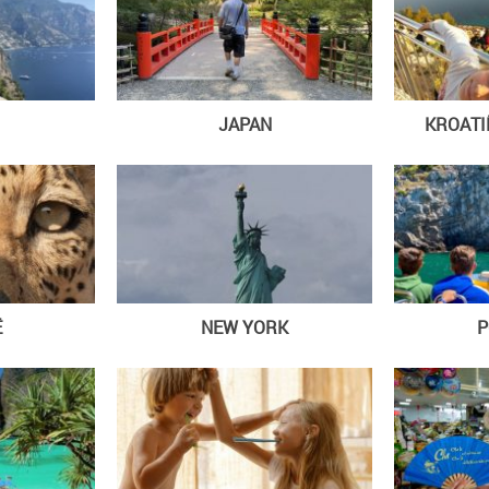
JAPAN
KROAT
Ë
NEW YORK
P