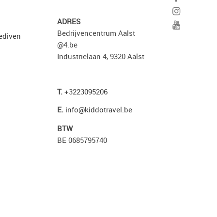
ADRES
Bedrijvencentrum Aalst
ediven
@4.be
Industrielaan 4, 9320 Aalst
T.
+3223095206
E.
info@kiddotravel.be
BTW
BE 0685795740