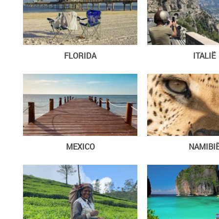
FLORIDA
ITALIË
MEXICO
NAMIBI