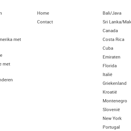
n
Home
Bali/Java
Contact
Sri Lanka/Mal
Canada
merika met
Costa Rica
Cuba
ie
Emiraten
e met
Florida
Italië
nderen
Griekenland
Kroatië
Montenegro
Slovenië
New York
Portugal