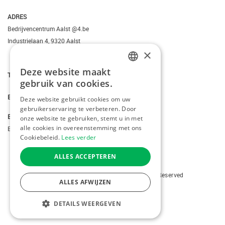
ADRES
Bedrijvencentrum Aalst @4.be
Industrielaan 4, 9320 Aalst
×
Deze website maakt
DUTCH
T.
+3223095206
gebruik van cookies.
FRENCH
E.
info@kiddotravel.be
Deze website gebruikt cookies om uw
gebruikerservaring te verbeteren. Door
ENGLISH
BTW
onze website te gebruiken, stemt u in met
alle cookies in overeenstemming met ons
BE 0685795740
Cookiebeleid.
Lees verder
ALLES ACCEPTEREN
Copyright © 2026 Kiddotravel. All Rights Reserved
ALLES AFWIJZEN
webdesign
by conversal
DETAILS WEERGEVEN
KIES EEN BESTEMMING
MENU
STRIKT NOODZAKELIJK