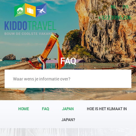
NL
FR
+3223095206
FAQ
HOME
FAQ
JAPAN
HOE IS HET KLIMAAT IN
JAPAN?