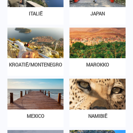
ITALIË
JAPAN
KROATIË/MONTENEGRO
MAROKKO
MEXICO
NAMIBIË