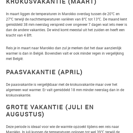
KROKUSVAKANTIE (MAART)
In maart liggen de temperaturen in Marokko overdag tussen de 20°C en
27°C terwijl de nachttemperaturen variëren van 8°C tot 13°C. De maand kent
gemiddeld 38 mm neerslag verspreid over ongeveer 7 dagen wat iets meer is
dan de andere vakanties. De wind komt meestal uit het zuiden en heeft een
kracht van 4 Bft.
Reis je in maart naar Marokko dan zul je merken dat het daar aanzienlijk
warmer is dan in België. Bovendien valt er ook minder regen in vergelijking
met België.
PAASVAKANTIE (APRIL)
De paasvakantie is vergelijkbaar met de krokusvakantie maar over het
algemeen wat warmer. Er valt gemiddeld 18 mm minder neerslag dan in de
krokusvakantie.
GROTE VAKANTIE (JULI EN
AUGUSTUS)
Deze periode is ideaal voor wie de warmte opzoekt tijdens een reis naar
Marokko. In juli kunnen de temperaturen oplopen tot wel 39°C terwijl de