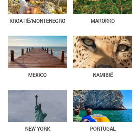
KROATIË/MONTENEGRO
MAROKKO
MEXICO
NAMIBIË
NEW YORK
PORTUGAL