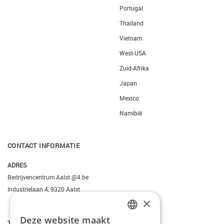
Portugal
Thailand
Vietnam
West-USA
Zuid-Afrika
Japan
Mexico
Namibië
CONTACT INFORMATIE
ADRES
Bedrijvencentrum Aalst @4.be
Industrielaan 4, 9320 Aalst
×
Deze website maakt
DUTCH
T.
+3223095206