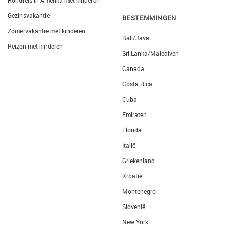
Rondreis in Amerika met kinderen
Gezinsvakantie
BESTEMMINGEN
Zomervakantie met kinderen
Bali/Java
Reizen met kinderen
Sri Lanka/Malediven
Canada
Costa Rica
Cuba
Emiraten
Florida
Italië
Griekenland
Kroatië
Montenegro
Slovenië
New York