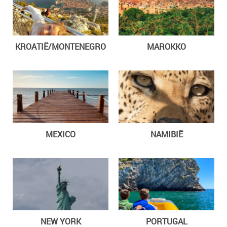
KROATIË/MONTENEGRO
MAROKKO
MEXICO
NAMIBIË
NEW YORK
PORTUGAL