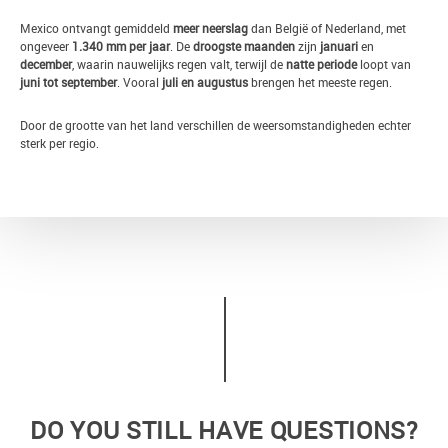
Mexico ontvangt gemiddeld
meer neerslag
dan België of Nederland, met
ongeveer
1.340 mm per jaar
. De
droogste maanden
zijn
januari
en
december
, waarin nauwelijks regen valt, terwijl de
natte periode
loopt van
juni tot september
. Vooral
juli en augustus
brengen het meeste regen.
Door de grootte van het land verschillen de weersomstandigheden echter
sterk per regio.
DO YOU STILL HAVE QUESTIONS?