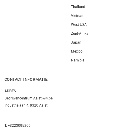
Thailand
Vietnam
West-USA
Zuid-Afrika
Japan
Mexico
Namibië
CONTACT INFORMATIE
ADRES
Bedrijvencentrum Aalst @4.be
Industrielaan 4, 9320 Aalst
T.
+3223095206