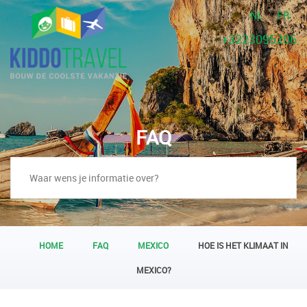
NL
FR
+3223095206
FAQ
HOME
FAQ
MEXICO
HOE IS HET KLIMAAT IN
MEXICO?