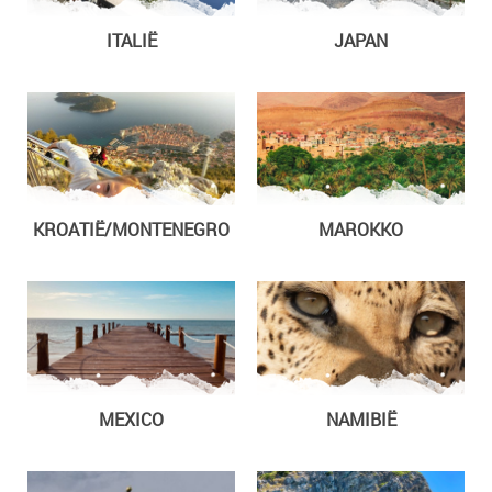
ITALIË
JAPAN
KROATIË/MONTENEGRO
MAROKKO
MEXICO
NAMIBIË