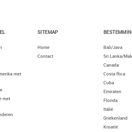
EL
SITEMAP
BESTEMMIN
n
Home
Bali/Java
Contact
Sri Lanka/Mal
Canada
merika met
Costa Rica
Cuba
ie
Emiraten
e met
Florida
Italië
nderen
Griekenland
Kroatië