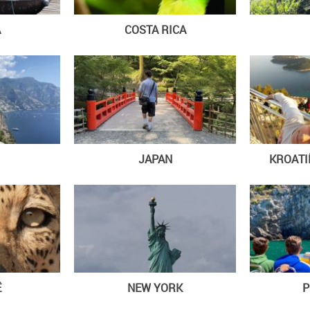
A
COSTA RICA
JAPAN
KROAT
Ë
NEW YORK
P