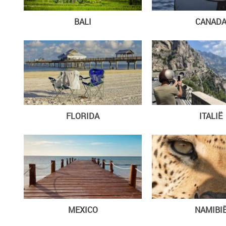
BALI
CANAD
FLORIDA
ITALIË
MEXICO
NAMIBI