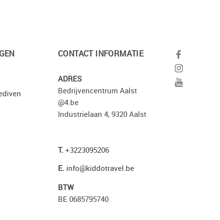
GEN
CONTACT INFORMATIE
ADRES
Bedrijvencentrum Aalst
ediven
@4.be
Industrielaan 4, 9320 Aalst
T.
+3223095206
E.
info@kiddotravel.be
BTW
BE 0685795740