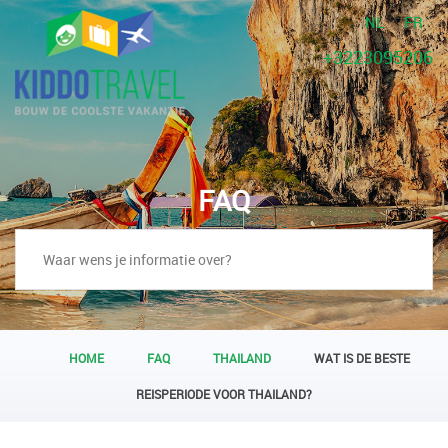
NL
FR
+3223095206
FAQ
HOME
FAQ
THAILAND
WAT IS DE BESTE
REISPERIODE VOOR THAILAND?