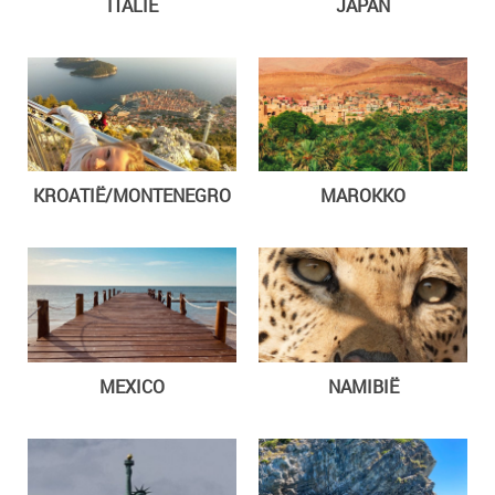
ITALIË
JAPAN
KROATIË/MONTENEGRO
MAROKKO
MEXICO
NAMIBIË