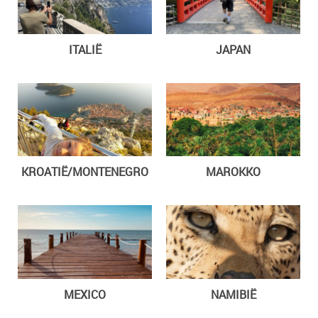
ITALIË
JAPAN
KROATIË/MONTENEGRO
MAROKKO
MEXICO
NAMIBIË