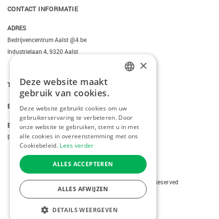
CONTACT INFORMATIE
ADRES
Bedrijvencentrum Aalst @4.be
Industrielaan 4, 9320 Aalst
×
Deze website maakt
DUTCH
T.
+3223095206
gebruik van cookies.
FRENCH
E.
info@kiddotravel.be
Deze website gebruikt cookies om uw
gebruikerservaring te verbeteren. Door
ENGLISH
BTW
onze website te gebruiken, stemt u in met
alle cookies in overeenstemming met ons
BE 0685795740
Cookiebeleid.
Lees verder
ALLES ACCEPTEREN
Copyright © 2026 Kiddotravel. All Rights Reserved
ALLES AFWIJZEN
webdesign
by conversal
DETAILS WEERGEVEN