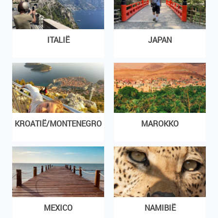
ITALIË
JAPAN
KROATIË/MONTENEGRO
MAROKKO
MEXICO
NAMIBIË