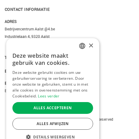
CONTACT INFORMATIE
ADRES
Bedrijvencentrum Aalst @4.be
Industrielaan 4, 9320 Aalst
×
Deze website maakt
DUTCH
T.
+3223095206
gebruik van cookies.
FRENCH
E.
info@kiddotravel.be
Deze website gebruikt cookies om uw
gebruikerservaring te verbeteren. Door
ENGLISH
BTW
onze website te gebruiken, stemt u in met
alle cookies in overeenstemming met ons
BE 0685795740
Cookiebeleid.
Lees verder
ALLES ACCEPTEREN
Copyright © 2026 Kiddotravel. All Rights Reserved
ALLES AFWIJZEN
webdesign
by conversal
DETAILS WEERGEVEN