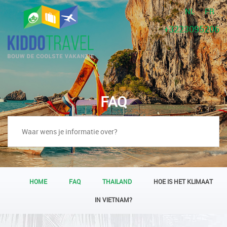
NL
FR
+3223095206
FAQ
HOME
FAQ
THAILAND
HOE IS HET KLIMAAT
IN VIETNAM?