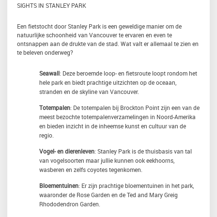
SIGHTS IN STANLEY PARK
Een fietstocht door Stanley Park is een geweldige manier om de
natuurlijke schoonheid van Vancouver te ervaren en even te
ontsnappen aan de drukte van de stad. Wat valt er allemaal te zien en
te beleven onderweg?
Seawall
: Deze beroemde loop- en fietsroute loopt rondom het
hele park en biedt prachtige uitzichten op de oceaan,
stranden en de skyline van Vancouver.
Totempalen
: De totempalen bij Brockton Point zijn een van de
meest bezochte totempalenverzamelingen in Noord-Amerika
en bieden inzicht in de inheemse kunst en cultuur van de
regio.
Vogel- en dierenleven
: Stanley Park is de thuisbasis van tal
van vogelsoorten maar jullie kunnen ook eekhoorns,
wasberen en zelfs coyotes tegenkomen.
Bloementuinen
: Er zijn prachtige bloementuinen in het park,
waaronder de Rose Garden en de Ted and Mary Greig
Rhododendron Garden.