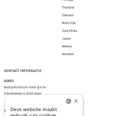
Thailand
Vietnam
West-USA
Zuid-Afrika
Japan
Mexico
Namibië
CONTACT INFORMATIE
ADRES
Bedrijvencentrum Aalst @4.be
Industrielaan 4, 9320 Aalst
×
Deze website maakt
DUTCH
T.
+3223095206
gebruik van cookies.