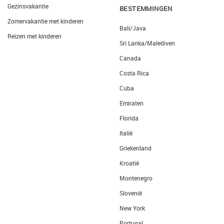
Gezinsvakantie
BESTEMMINGEN
Zomervakantie met kinderen
Bali/Java
Reizen met kinderen
Sri Lanka/Malediven
Canada
Costa Rica
Cuba
Emiraten
Florida
Italië
Griekenland
Kroatië
Montenegro
Slovenië
New York
Portugal