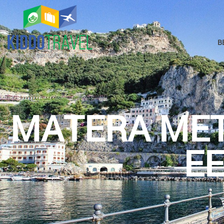
B
MATERA MET
E