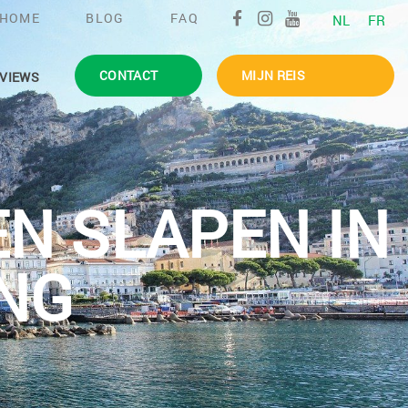
HOME
BLOG
FAQ
NL
FR
CONTACT
MIJN REIS
VIEWS
N SLAPEN IN
NG