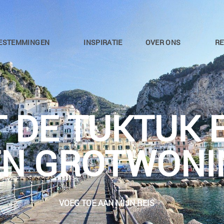
ESTEMMINGEN
INSPIRATIE
OVER ONS
RE
 DE TUKTUK E
EN GROTWONI
VOEG TOE AAN MIJN REIS