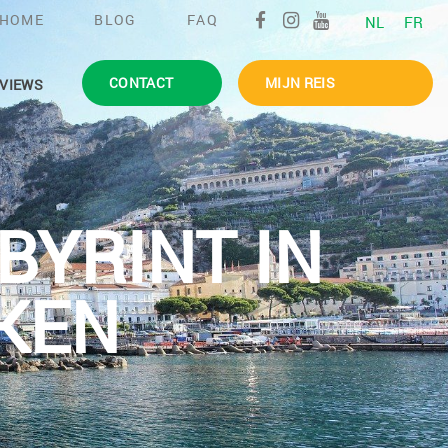
HOME
BLOG
FAQ
NL
FR
CONTACT
MIJN REIS
VIEWS
YRINT IN
KEN