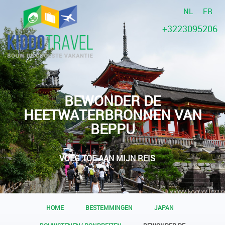
NL
FR
+3223095206
BEWONDER DE
HEETWATERBRONNEN VAN
BEPPU
VOEG TOE AAN MIJN REIS
HOME
BESTEMMINGEN
JAPAN