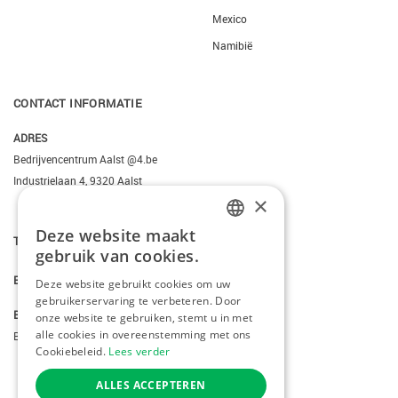
Mexico
Namibië
CONTACT INFORMATIE
ADRES
Bedrijvencentrum Aalst @4.be
Industrielaan 4, 9320 Aalst
×
Deze website maakt
DUTCH
T.
+3223095206
gebruik van cookies.
FRENCH
E.
info@kiddotravel.be
Deze website gebruikt cookies om uw
gebruikerservaring te verbeteren. Door
ENGLISH
BTW
onze website te gebruiken, stemt u in met
alle cookies in overeenstemming met ons
BE 0685795740
Cookiebeleid.
Lees verder
ALLES ACCEPTEREN