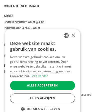
CONTACT INFORMATIE
ADRES
Bedrijvencentrum Aalst @4.be
Industrielaan 4, 9320 Aalst
×
Deze website maakt
DUTCH
T.
+3223095206
gebruik van cookies.
FRENCH
E.
info@kiddotravel.be
Deze website gebruikt cookies om uw
gebruikerservaring te verbeteren. Door
ENGLISH
BTW
onze website te gebruiken, stemt u in met
alle cookies in overeenstemming met ons
BE 0685795740
Cookiebeleid.
Lees verder
ALLES ACCEPTEREN
Copyright © 2026 Kiddotravel. All Rights Reserved
ALLES AFWIJZEN
webdesign
by conversal
DETAILS WEERGEVEN