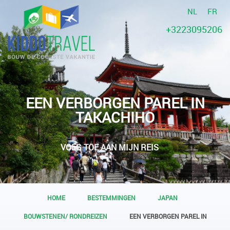
NL
FR
+3223095206
EEN VERBORGEN PAREL IN
TAKACHIHO
VOEG TOE AAN MIJN REIS
HOME
BESTEMMINGEN
JAPAN
BOUWSTENEN/ RONDREIZEN
EEN VERBORGEN PAREL IN