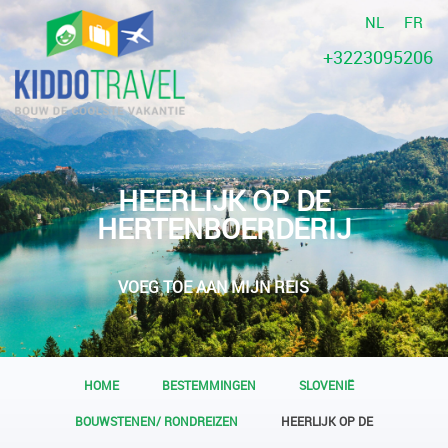
NL
FR
+3223095206
HEERLIJK OP DE
HERTENBOERDERIJ
VOEG TOE AAN MIJN REIS
HOME
BESTEMMINGEN
SLOVENIË
BOUWSTENEN/ RONDREIZEN
HEERLIJK OP DE