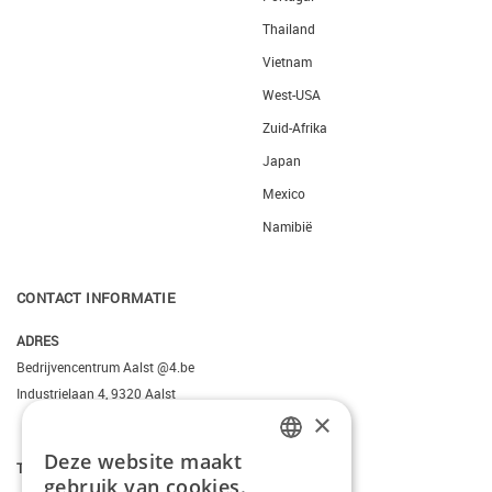
Thailand
Vietnam
West-USA
Zuid-Afrika
Japan
Mexico
Namibië
CONTACT INFORMATIE
ADRES
Bedrijvencentrum Aalst @4.be
Industrielaan 4, 9320 Aalst
×
Deze website maakt
DUTCH
T.
+3223095206
gebruik van cookies.