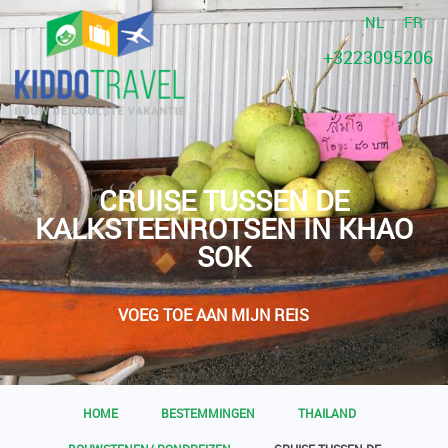
NL
FR
+3223095206
CRUISE TUSSEN DE
KALKSTEENROTSEN IN KHAO
SOK
VOEG TOE AAN MIJN REIS
HOME
BESTEMMINGEN
THAILAND