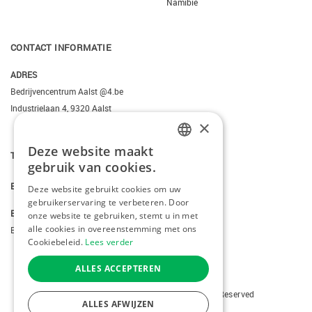
Namibië
CONTACT INFORMATIE
ADRES
Bedrijvencentrum Aalst @4.be
Industrielaan 4, 9320 Aalst
×
Deze website maakt
T.
+3223095206
DUTCH
gebruik van cookies.
FRENCH
E.
info@kiddotravel.be
Deze website gebruikt cookies om uw
gebruikerservaring te verbeteren. Door
ENGLISH
BTW
onze website te gebruiken, stemt u in met
alle cookies in overeenstemming met ons
BE 0685795740
Cookiebeleid.
Lees verder
ALLES ACCEPTEREN
Copyright © 2026 Kiddotravel. All Rights Reserved
ALLES AFWIJZEN