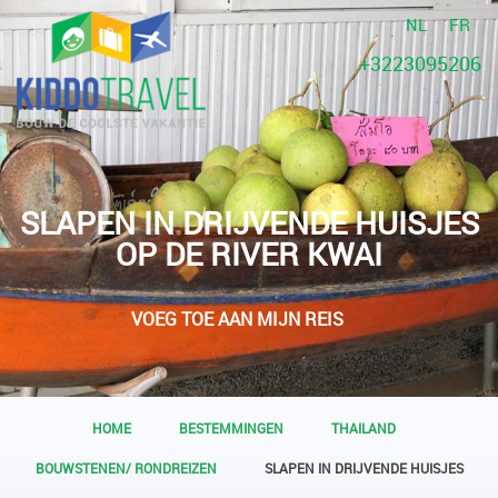
NL
FR
+3223095206
SLAPEN IN DRIJVENDE HUISJES
OP DE RIVER KWAI
VOEG TOE AAN MIJN REIS
HOME
BESTEMMINGEN
THAILAND
BOUWSTENEN/ RONDREIZEN
SLAPEN IN DRIJVENDE HUISJES