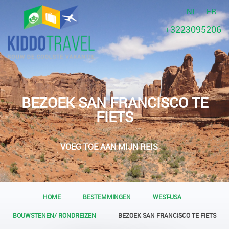
NL
FR
+3223095206
BEZOEK SAN FRANCISCO TE
FIETS
VOEG TOE AAN MIJN REIS
HOME
BESTEMMINGEN
WEST-USA
BOUWSTENEN/ RONDREIZEN
BEZOEK SAN FRANCISCO TE FIETS