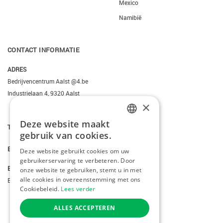
Mexico
Namibië
CONTACT INFORMATIE
ADRES
Bedrijvencentrum Aalst @4.be
Industrielaan 4, 9320 Aalst
×
Deze website maakt
T.
+3223095206
DUTCH
gebruik van cookies.
FRENCH
E.
info@kiddotravel.be
Deze website gebruikt cookies om uw
gebruikerservaring te verbeteren. Door
ENGLISH
BTW
onze website te gebruiken, stemt u in met
alle cookies in overeenstemming met ons
BE 0685795740
Cookiebeleid.
Lees verder
ALLES ACCEPTEREN