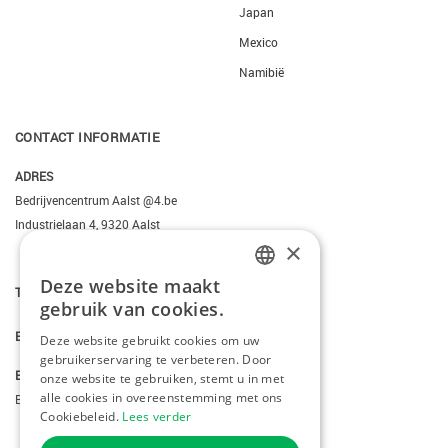
Japan
Mexico
Namibië
CONTACT INFORMATIE
ADRES
Bedrijvencentrum Aalst @4.be
Industrielaan 4, 9320 Aalst
×
Deze website maakt
DUTCH
T.
+3223095206
gebruik van cookies.
FRENCH
E.
info@kiddotravel.be
Deze website gebruikt cookies om uw
gebruikerservaring te verbeteren. Door
ENGLISH
BTW
onze website te gebruiken, stemt u in met
alle cookies in overeenstemming met ons
BE 0685795740
Cookiebeleid.
Lees verder