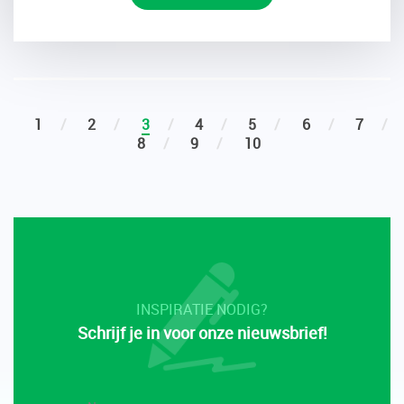
1
2
3
4
5
6
7
8
9
10
INSPIRATIE NODIG?
Schrijf je in voor onze nieuwsbrief!