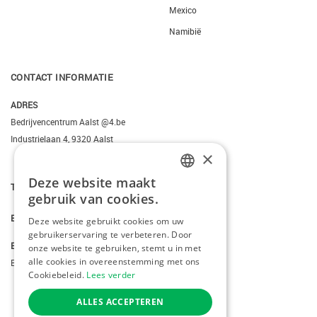
Mexico
Namibië
CONTACT INFORMATIE
ADRES
Bedrijvencentrum Aalst @4.be
Industrielaan 4, 9320 Aalst
×
Deze website maakt
DUTCH
T.
+3223095206
gebruik van cookies.
FRENCH
E.
info@kiddotravel.be
Deze website gebruikt cookies om uw
gebruikerservaring te verbeteren. Door
ENGLISH
BTW
onze website te gebruiken, stemt u in met
alle cookies in overeenstemming met ons
BE 0685795740
Cookiebeleid.
Lees verder
ALLES ACCEPTEREN