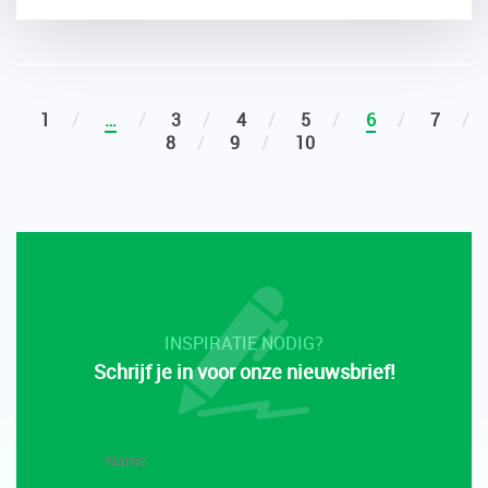
1
…
3
4
5
6
7
8
9
10
INSPIRATIE NODIG?
Schrijf je in voor onze nieuwsbrief!