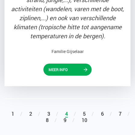
activiteiten (wandelen, varen met de boot,
ziplinen,...) en ook van verschillende
klimaten (tropische hitte tot aangename
temperaturen in de bergen).
Familie Gijselaar
MEER INFO
1
2
3
4
5
6
7
8
9
10