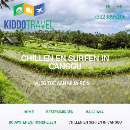
NL
FR
+3223095206
CHILLEN EN SURFEN IN
CANGGU
VOEG TOE AAN MIJN REIS
HOME
BESTEMMINGEN
BALI/JAVA
BOUWSTENEN/ RONDREIZEN
CHILLEN EN SURFEN IN CANGGU