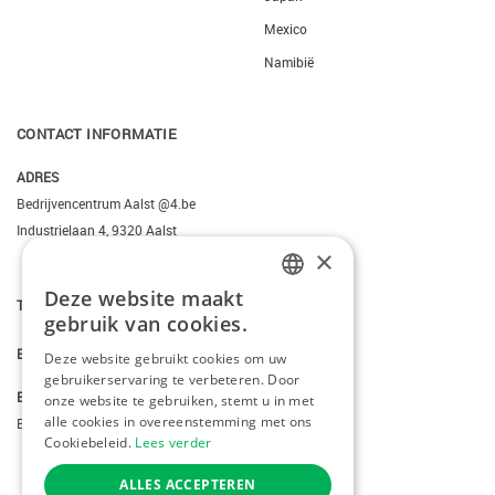
Mexico
Namibië
CONTACT INFORMATIE
ADRES
Bedrijvencentrum Aalst @4.be
Industrielaan 4, 9320 Aalst
×
Deze website maakt
DUTCH
T.
+3223095206
gebruik van cookies.
FRENCH
E.
info@kiddotravel.be
Deze website gebruikt cookies om uw
gebruikerservaring te verbeteren. Door
ENGLISH
BTW
onze website te gebruiken, stemt u in met
alle cookies in overeenstemming met ons
BE 0685795740
Cookiebeleid.
Lees verder
ALLES ACCEPTEREN