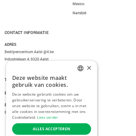
Mexico
Namibië
CONTACT INFORMATIE
ADRES
Bedrijvencentrum Aalst @4.be
Industrielaan 4, 9320 Aalst
×
Deze website maakt
T.
+3223095206
DUTCH
gebruik van cookies.
FRENCH
E.
info@kiddotravel.be
Deze website gebruikt cookies om uw
gebruikerservaring te verbeteren. Door
ENGLISH
BTW
onze website te gebruiken, stemt u in met
alle cookies in overeenstemming met ons
BE 0685795740
Cookiebeleid.
Lees verder
ALLES ACCEPTEREN