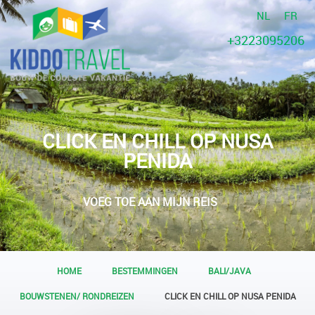
NL
FR
+3223095206
CLICK EN CHILL OP NUSA
PENIDA
VOEG TOE AAN MIJN REIS
HOME
BESTEMMINGEN
BALI/JAVA
BOUWSTENEN/ RONDREIZEN
CLICK EN CHILL OP NUSA PENIDA