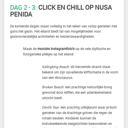
DAG 2 - 3:
CLICK EN CHILL OP NUSA
PENIDA
De komende dagen staan volledig in het teken van volop genieten met
gans het gezin. Het eiland biedt tal van mogelijkheden voor
gezinsvriendelijke activiteiten en bezienswaardigheden:
Maak de
mooiste instagramfoto’s
op de vele idyllische en
fotogenieke plekjes op het eiland:
Kelingking Beach
: dit beroemde strand staat
bekend om zijn opvallende klifformatie in de vorm
van een dinosaurus.
Broken Beach:
een prachtige natuurlijke boog
gevormd door kliffen, die een adembenemend
uitzicht biedt.
Devil’s Tear
: een prachtig uitkijkpunt waar je kunt
genieten van de krachtige golven die tegen de
rotsen beuken. Kinderen kunnen de
indrukwekkende zeegezichten bewonderen en