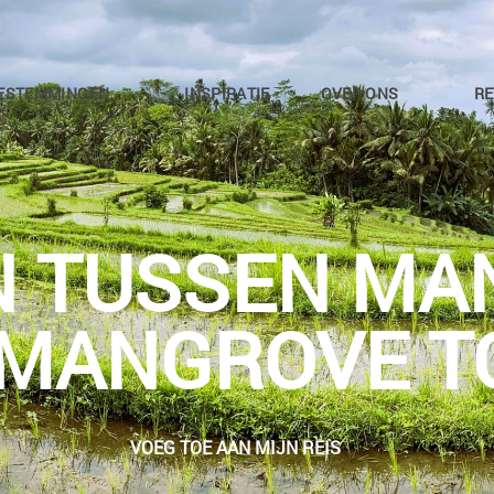
ESTEMMINGEN
INSPIRATIE
OVER ONS
RE
N TUSSEN MA
 MANGROVE T
VOEG TOE AAN MIJN REIS