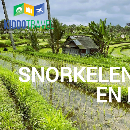
B
SNORKELE
EN