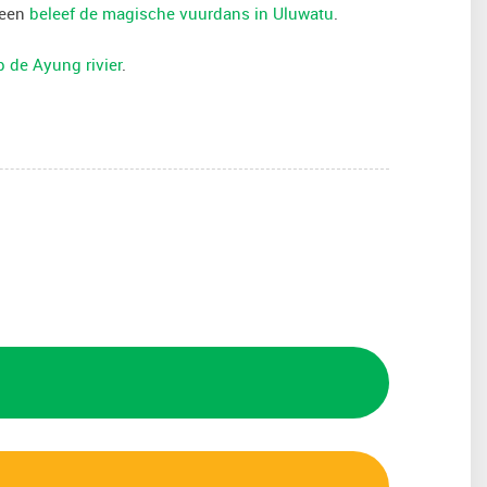
teen
beleef de magische vuurdans in Uluwatu
.
p de Ayung rivier
.