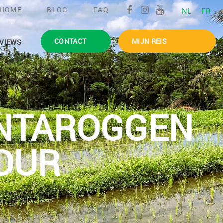
HOME
BLOG
FAQ
NL
FR
CONTACT
MIJN REIS
VIEWS
NTAROGGEN
OUR