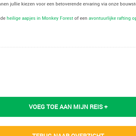
unnen jullie kiezen voor een betoverende ervaring via onze bouws
t de
heilige aapjes in Monkey Forest
of een
avontuurlijke rafting o
VOEG TOE AAN MIJN REIS +
TERUG NAAR OVERZICHT