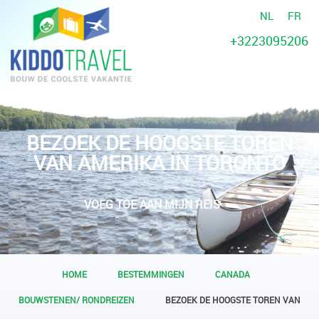
NL
FR
+3223095206
BEZOEK DE HOOGSTE TOREN
VAN AMERIKA IN TORONTO
VOEG TOE AAN MIJN REIS
HOME
BESTEMMINGEN
CANADA
BOUWSTENEN/ RONDREIZEN
BEZOEK DE HOOGSTE TOREN VAN