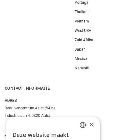
Portugal
Thailand
Vietnam
West-USA
Zuid-Afrika
Japan
Mexico
Namibië
CONTACT INFORMATIE
ADRES
Bedrijvencentrum Aalst @4.be
Industrielaan 4, 9320 Aalst
×
Deze website maakt
DUTCH
T.
+3223095206