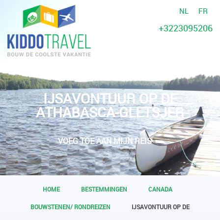
NL
FR
+3223095206
IJSAVONTUUR OP DE
ATHABASCA-GLETSJER
VOEG TOE AAN MIJN REIS
HOME
BESTEMMINGEN
CANADA
BOUWSTENEN/ RONDREIZEN
IJSAVONTUUR OP DE