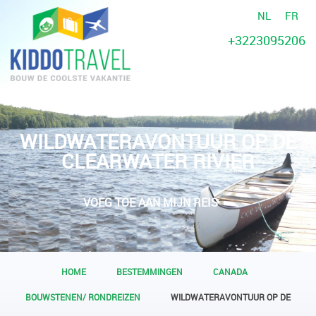
NL
FR
+3223095206
WILDWATERAVONTUUR OP DE
CLEARWATER RIVIER
VOEG TOE AAN MIJN REIS
HOME
BESTEMMINGEN
CANADA
BOUWSTENEN/ RONDREIZEN
WILDWATERAVONTUUR OP DE