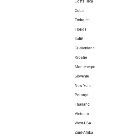
Costa Rica
Cuba
Emiraten
Florida
Italië
Griekenland
Kroatië
Montenegro
Slovenië
New York
Portugal
Thailand
Vietnam
West-USA
Zuid-Afrika