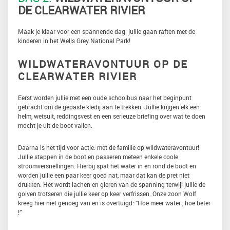
DE CLEARWATER RIVIER
Maak je klaar voor een spannende dag: jullie gaan raften met de
kinderen in het Wells Grey National Park!
WILDWATERAVONTUUR OP DE
CLEARWATER RIVIER
Eerst worden jullie met een oude schoolbus naar het beginpunt
gebracht om de gepaste kledij aan te trekken. Jullie krijgen elk een
helm, wetsuit, reddingsvest en een serieuze briefing over wat te doen
mocht je uit de boot vallen.
Daarna is het tijd voor actie: met de familie op wildwateravontuur!
Jullie stappen in de boot en passeren meteen enkele coole
stroomversnellingen. Hierbij spat het water in en rond de boot en
worden jullie een paar keer goed nat, maar dat kan de pret niet
drukken. Het wordt lachen en gieren van de spanning terwijl jullie de
golven trotseren die jullie keer op keer verfrissen. Onze zoon Wolf
kreeg hier niet genoeg van en is overtuigd: “Hoe meer water , hoe beter
!”