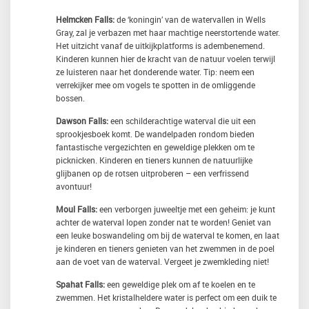
Helmcken Falls:
de ‘koningin’ van de watervallen in Wells
Gray, zal je verbazen met haar machtige neerstortende water.
Het uitzicht vanaf de uitkijkplatforms is adembenemend.
Kinderen kunnen hier de kracht van de natuur voelen terwijl
ze luisteren naar het donderende water. Tip: neem een
verrekijker mee om vogels te spotten in de omliggende
bossen.
Dawson Falls:
een schilderachtige waterval die uit een
sprookjesboek komt. De wandelpaden rondom bieden
fantastische vergezichten en geweldige plekken om te
picknicken. Kinderen en tieners kunnen de natuurlijke
glijbanen op de rotsen uitproberen – een verfrissend
avontuur!
Moul Falls:
een verborgen juweeltje met een geheim: je kunt
achter de waterval lopen zonder nat te worden! Geniet van
een leuke boswandeling om bij de waterval te komen, en laat
je kinderen en tieners genieten van het zwemmen in de poel
aan de voet van de waterval. Vergeet je zwemkleding niet!
Spahat Falls:
een geweldige plek om af te koelen en te
zwemmen. Het kristalheldere water is perfect om een duik te