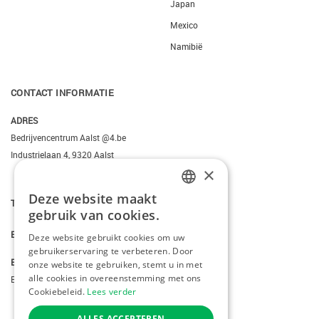
Japan
Mexico
Namibië
CONTACT INFORMATIE
ADRES
Bedrijvencentrum Aalst @4.be
Industrielaan 4, 9320 Aalst
×
Deze website maakt
DUTCH
T.
+3223095206
gebruik van cookies.
FRENCH
E.
info@kiddotravel.be
Deze website gebruikt cookies om uw
gebruikerservaring te verbeteren. Door
ENGLISH
BTW
onze website te gebruiken, stemt u in met
alle cookies in overeenstemming met ons
BE 0685795740
Cookiebeleid.
Lees verder
ALLES ACCEPTEREN