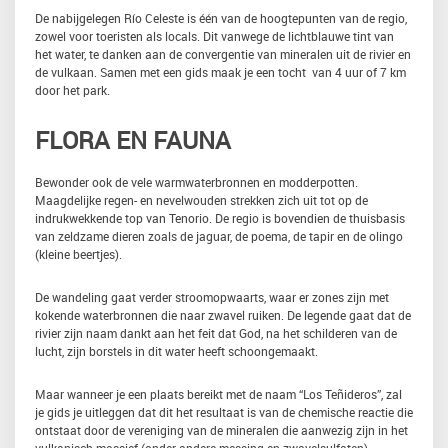
De nabijgelegen Río Celeste is één van de hoogtepunten van de regio,
zowel voor toeristen als locals. Dit vanwege de lichtblauwe tint van
het water, te danken aan de convergentie van mineralen uit de rivier en
de vulkaan. Samen met een gids maak je een tocht van 4 uur of 7 km
door het park.
FLORA EN FAUNA
Bewonder ook de vele warmwaterbronnen en modderpotten.
Maagdelijke regen- en nevelwouden strekken zich uit tot op de
indrukwekkende top van Tenorio. De regio is bovendien de thuisbasis
van zeldzame dieren zoals de jaguar, de poema, de tapir en de olingo
(kleine beertjes).
De wandeling gaat verder stroomopwaarts, waar er zones zijn met
kokende waterbronnen die naar zwavel ruiken. De legende gaat dat de
rivier zijn naam dankt aan het feit dat God, na het schilderen van de
lucht, zijn borstels in dit water heeft schoongemaakt.
Maar wanneer je een plaats bereikt met de naam “Los Teñideros”, zal
je gids je uitleggen dat dit het resultaat is van de chemische reactie die
ontstaat door de vereniging van de mineralen die aanwezig zijn in het