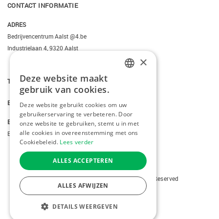
CONTACT INFORMATIE
ADRES
Bedrijvencentrum Aalst @4.be
Industrielaan 4, 9320 Aalst
×
Deze website maakt
T.
+3223095206
DUTCH
gebruik van cookies.
FRENCH
E.
info@kiddotravel.be
Deze website gebruikt cookies om uw
gebruikerservaring te verbeteren. Door
ENGLISH
BTW
onze website te gebruiken, stemt u in met
alle cookies in overeenstemming met ons
BE 0685795740
Cookiebeleid.
Lees verder
ALLES ACCEPTEREN
Copyright © 2026 Kiddotravel. All Rights Reserved
ALLES AFWIJZEN
webdesign
by conversal
DETAILS WEERGEVEN