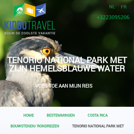
NL
FR
+3223095206
TENORIO NATIONAL PARK MET
ZIJN HEMELSBLAUWE WATER
VOEG TOE AAN MIJN REIS
HOME
BESTEMMINGEN
COSTA RICA
BOUWSTENEN/ RONDREIZEN
TENORIO NATIONAL PARK MET