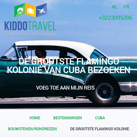
NL
FR
+3223095206
DE GROOTSTE FLAMINGO
KOLONIE VAN CUBA BEZOEKEN
VOEG TOE AAN MIJN REIS
HOME
BESTEMMINGEN
CUBA
BOUWSTENEN/RONDREIZEN
DE GROOTSTE FLAMINGO KOLONIE