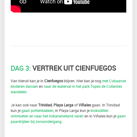
DAG 3:
VERTREK UIT CIENFUEGOS
Van hieruit kan je in
Cienfuegos
blijven. Hier kan je nog
met Cubaanse
kinderen dansen
en
naar de waterval in het park Topes de Collantes
wandelen
.
Je kan ook naar
Trinidad
,
Playa
Larga
of
Viñales
gaan. In Trinidad
kun je
gaan pottenbakken
, in Playa Larga kun je
krokodillen
ontmoeten en naar het indianeneiland varen
en in Viñales kun je
gaan
paardrijden bij zonsondergang
.