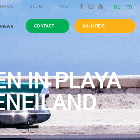
HOME
BLOG
FAQ
NL
FR
CONTACT
MIJN REIS
VIEWS
N IN PLAYA
ENEILAND