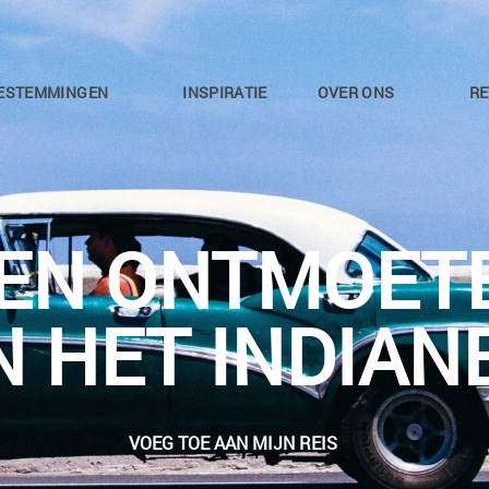
ESTEMMINGEN
INSPIRATIE
OVER ONS
RE
EN ONTMOETE
N HET INDIAN
VOEG TOE AAN MIJN REIS