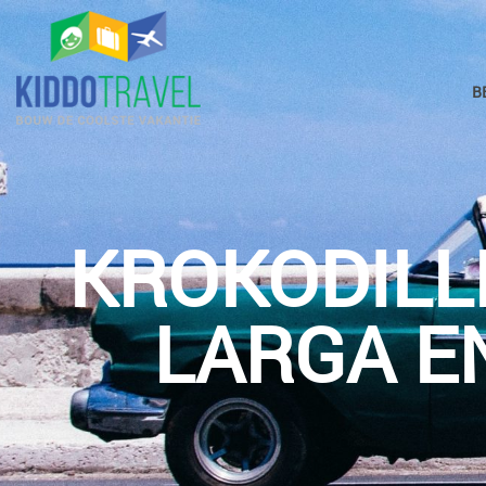
B
KROKODILL
LARGA E