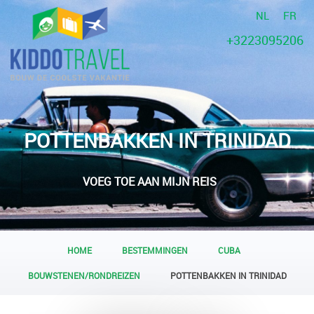
NL
FR
+3223095206
POTTENBAKKEN IN TRINIDAD
VOEG TOE AAN MIJN REIS
HOME
BESTEMMINGEN
CUBA
BOUWSTENEN/RONDREIZEN
POTTENBAKKEN IN TRINIDAD