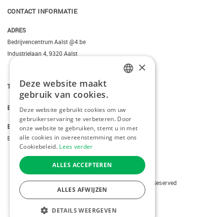
CONTACT INFORMATIE
ADRES
Bedrijvencentrum Aalst @4.be
Industrielaan 4, 9320 Aalst
×
Deze website maakt
T.
+3223095206
DUTCH
gebruik van cookies.
FRENCH
E.
info@kiddotravel.be
Deze website gebruikt cookies om uw
gebruikerservaring te verbeteren. Door
ENGLISH
BTW
onze website te gebruiken, stemt u in met
alle cookies in overeenstemming met ons
BE 0685795740
Cookiebeleid.
Lees verder
ALLES ACCEPTEREN
Copyright © 2026 Kiddotravel. All Rights Reserved
ALLES AFWIJZEN
webdesign
by conversal
DETAILS WEERGEVEN