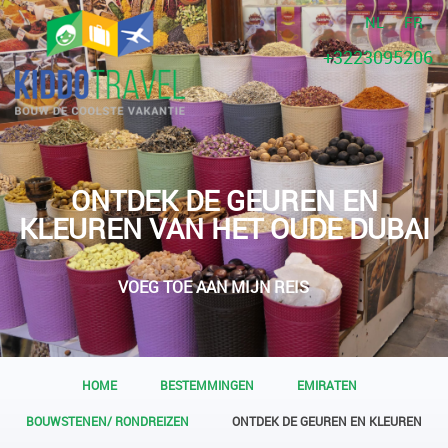
NL
FR
+3223095206
ONTDEK DE GEUREN EN
KLEUREN VAN HET OUDE DUBAI
VOEG TOE AAN MIJN REIS
HOME
BESTEMMINGEN
EMIRATEN
BOUWSTENEN/ RONDREIZEN
ONTDEK DE GEUREN EN KLEUREN