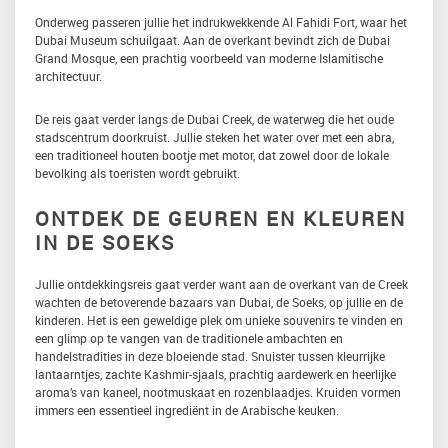
Onderweg passeren jullie het indrukwekkende Al Fahidi Fort, waar het
Dubai Museum schuilgaat. Aan de overkant bevindt zich de Dubai
Grand Mosque, een prachtig voorbeeld van moderne Islamitische
architectuur.
De reis gaat verder langs de Dubai Creek, de waterweg die het oude
stadscentrum doorkruist. Jullie steken het water over met een abra,
een traditioneel houten bootje met motor, dat zowel door de lokale
bevolking als toeristen wordt gebruikt.
ONTDEK DE GEUREN EN KLEUREN
IN DE SOEKS
Jullie ontdekkingsreis gaat verder want aan de overkant van de Creek
wachten de betoverende bazaars van Dubai, de Soeks, op jullie en de
kinderen. Het is een geweldige plek om unieke souvenirs te vinden en
een glimp op te vangen van de traditionele ambachten en
handelstradities in deze bloeiende stad. Snuister tussen kleurrijke
lantaarntjes, zachte Kashmir-sjaals, prachtig aardewerk en heerlijke
aroma’s van kaneel, nootmuskaat en rozenblaadjes. Kruiden vormen
immers een essentieel ingrediënt in de Arabische keuken.