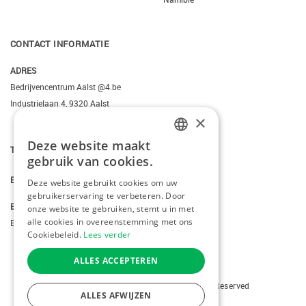
CONTACT INFORMATIE
ADRES
Bedrijvencentrum Aalst @4.be
Industrielaan 4, 9320 Aalst
×
Deze website maakt
DUTCH
T.
+3223095206
gebruik van cookies.
FRENCH
E.
info@kiddotravel.be
Deze website gebruikt cookies om uw
gebruikerservaring te verbeteren. Door
ENGLISH
BTW
onze website te gebruiken, stemt u in met
alle cookies in overeenstemming met ons
BE 0685795740
Cookiebeleid.
Lees verder
ALLES ACCEPTEREN
Copyright © 2026 Kiddotravel. All Rights Reserved
ALLES AFWIJZEN