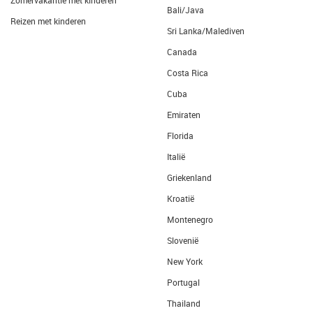
Zomervakantie met kinderen
Bali/Java
Reizen met kinderen
Sri Lanka/Malediven
Canada
Costa Rica
Cuba
Emiraten
Florida
Italië
Griekenland
Kroatië
Montenegro
Slovenië
New York
Portugal
Thailand