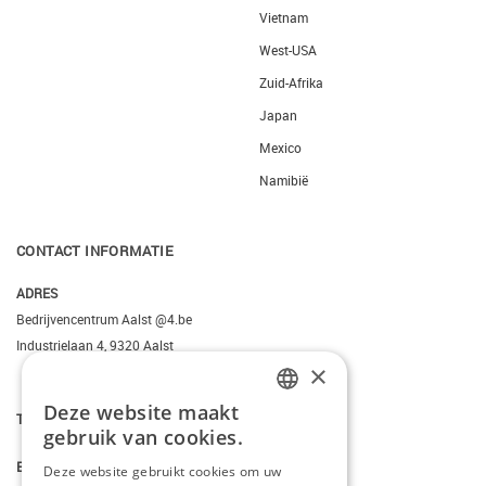
Vietnam
West-USA
Zuid-Afrika
Japan
Mexico
Namibië
CONTACT INFORMATIE
ADRES
Bedrijvencentrum Aalst @4.be
Industrielaan 4, 9320 Aalst
×
Deze website maakt
DUTCH
T.
+3223095206
gebruik van cookies.
FRENCH
E.
info@kiddotravel.be
Deze website gebruikt cookies om uw