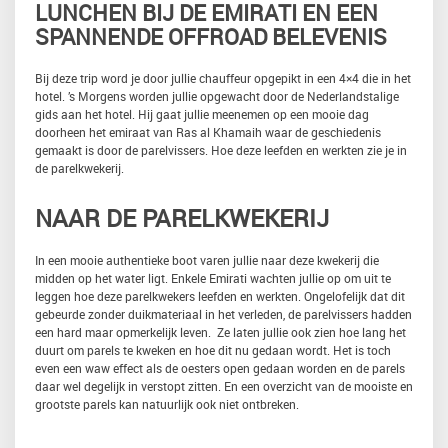
LUNCHEN BIJ DE EMIRATI EN EEN
SPANNENDE OFFROAD BELEVENIS
Bij deze trip word je door jullie chauffeur opgepikt in een 4×4 die in het
hotel. ’s Morgens worden jullie opgewacht door de Nederlandstalige
gids aan het hotel. Hij gaat jullie meenemen op een mooie dag
doorheen het emiraat van Ras al Khamaih waar de geschiedenis
gemaakt is door de parelvissers. Hoe deze leefden en werkten zie je in
de parelkwekerij.
NAAR DE PARELKWEKERIJ
In een mooie authentieke boot varen jullie naar deze kwekerij die
midden op het water ligt. Enkele Emirati wachten jullie op om uit te
leggen hoe deze parelkwekers leefden en werkten. Ongelofelijk dat dit
gebeurde zonder duikmateriaal in het verleden, de parelvissers hadden
een hard maar opmerkelijk leven. Ze laten jullie ook zien hoe lang het
duurt om parels te kweken en hoe dit nu gedaan wordt. Het is toch
even een waw effect als de oesters open gedaan worden en de parels
daar wel degelijk in verstopt zitten. En een overzicht van de mooiste en
grootste parels kan natuurlijk ook niet ontbreken.