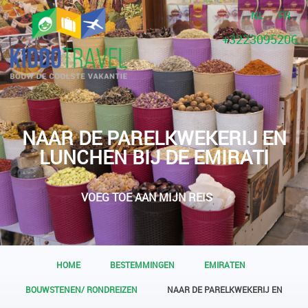
NL
FR
+3223095206
NAAR DE PARELKWEKERIJ EN
LUNCHEN BIJ DE EMIRATI
VOEG TOE AAN MIJN REIS
HOME
BESTEMMINGEN
EMIRATEN
BOUWSTENEN/ RONDREIZEN
NAAR DE PARELKWEKERIJ EN