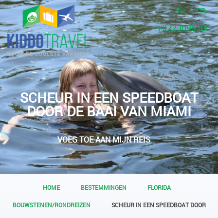
NL
FR
+3223095206
SCHEUR IN EEN SPEEDBOAT
DOOR DE BAAI VAN MIAMI
VOEG TOE AAN MIJN REIS
HOME
BESTEMMINGEN
FLORIDA
BOUWSTENEN/RONDREIZEN
SCHEUR IN EEN SPEEDBOAT DOOR