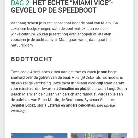
DAG 2:
HET ECHTE “MIAMI VICE”-
GEVOEL OP DE SPEEDBOOT
Vandaag scheur je in een speedboat door de baai van Miami. Ga
zeker een beetje vroeger, want de boot vertrekt aan een leuk
winkelcentrum. Zo kan je eerst nog even shoppen of iets eten
vooraleer je de tocht aanvat. Maar gaan varen, daar gaat het
natuurlijk om.
BOOTTOCHT
Twee coole Amerikanen zitten aan het roer en varen je
aan hoge
snelheid over de golven van de baai
. Heerlijk! Zeker als het heet is, is
dit een zalige verfrissing. Deze tocht in “Miami Vice”-stijl staat garant
voor minstens drie kwartier
adrenaline en plezier
! Je vaart langs South
Beach Miami en de huizen van de ‘rich and famous’. Vergaap je aan
de paleisjes van Ricky Martin, de Beckhams, Sylvester Stallone,
Jennifer Lopez, Gloria Estefan en andere celebrities.
Een unieke
ervaring
!