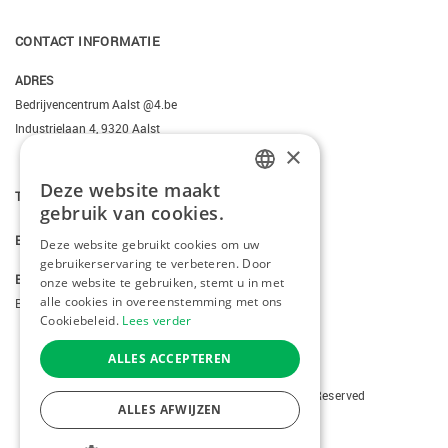
CONTACT INFORMATIE
ADRES
Bedrijvencentrum Aalst @4.be
Industrielaan 4, 9320 Aalst
×
Deze website maakt
T.
+3223095206
DUTCH
gebruik van cookies.
FRENCH
E.
info@kiddotravel.be
Deze website gebruikt cookies om uw
gebruikerservaring te verbeteren. Door
ENGLISH
BTW
onze website te gebruiken, stemt u in met
alle cookies in overeenstemming met ons
BE 0685795740
Cookiebeleid.
Lees verder
ALLES ACCEPTEREN
Copyright © 2026 Kiddotravel. All Rights Reserved
ALLES AFWIJZEN
webdesign
by conversal