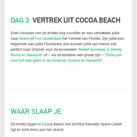
DAG 3:
VERTREK UIT COCOA BEACH
Even uitrusten van de drukke dag voordien en dan vertrekken jullie
naar
Miami
of
Fort Lauderdale
, het Venetië van Florida. Zijn jullie pas
begonnen aan jullie Floridareis, dan kunnen jullie van hieruit ook
perfect naar Orlando voor de bouwsteen
“Beleef sprookjes in Disney
World en Seaworld”
of – als de kinderen wat groter zijn –
“Dolle pret
voor het hele gezin in de Universal Studios en Seaworld”
.
WAAR SLAAP JE:
De hotels liggen in Cocoa Beach wat dichtbij Kennedy Space Center
ligt en toch mooi aan het strand.