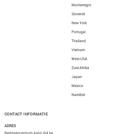
Montenegro
Slovenië
New York
Portugal
Thailand
Vietnam
West-USA
Zuid-Afrika
Japan
Mexico
Namibië
CONTACT INFORMATIE
ADRES
Bedrijvencentrum Aalst @4.be