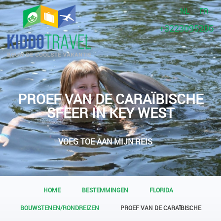
NL
FR
+3223095206
PROEF VAN DE CARAÏBISCHE
SFEER IN KEY WEST
VOEG TOE AAN MIJN REIS
HOME
BESTEMMINGEN
FLORIDA
BOUWSTENEN/RONDREIZEN
PROEF VAN DE CARAÏBISCHE