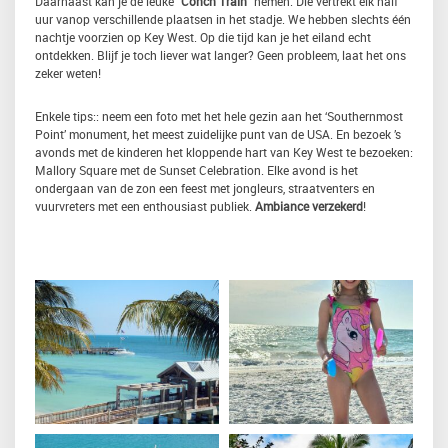
Daarnaast kan je de leuke “
Conch Train
” nemen. Die vertrekt elk half
uur vanop verschillende plaatsen in het stadje. We hebben slechts één
nachtje voorzien op Key West. Op die tijd kan je het eiland echt
ontdekken. Blijf je toch liever wat langer? Geen probleem, laat het ons
zeker weten!
Enkele tips:: neem een foto met het hele gezin aan het ‘Southernmost
Point’ monument, het meest zuidelijke punt van de USA. En bezoek ’s
avonds met de kinderen het kloppende hart van Key West te bezoeken:
Mallory Square met de Sunset Celebration. Elke avond is het
ondergaan van de zon een feest met jongleurs, straatventers en
vuurvreters met een enthousiast publiek.
Ambiance verzekerd
!