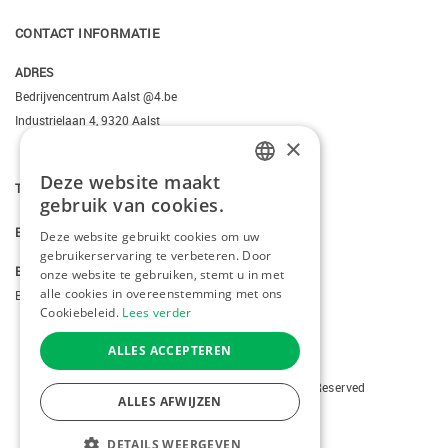
CONTACT INFORMATIE
ADRES
Bedrijvencentrum Aalst @4.be
Industrielaan 4, 9320 Aalst
×
Deze website maakt
DUTCH
T.
+3223095206
gebruik van cookies.
FRENCH
E.
info@kiddotravel.be
Deze website gebruikt cookies om uw
gebruikerservaring te verbeteren. Door
ENGLISH
BTW
onze website te gebruiken, stemt u in met
alle cookies in overeenstemming met ons
BE 0685795740
Cookiebeleid.
Lees verder
ALLES ACCEPTEREN
Copyright © 2026 Kiddotravel. All Rights Reserved
ALLES AFWIJZEN
webdesign
by conversal
DETAILS WEERGEVEN