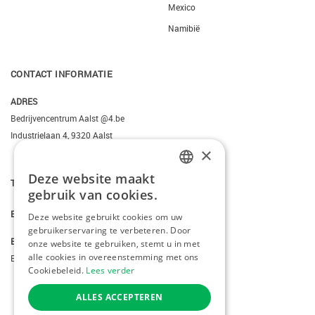
Mexico
Namibië
CONTACT INFORMATIE
ADRES
Bedrijvencentrum Aalst @4.be
Industrielaan 4, 9320 Aalst
×
Deze website maakt
T.
+3223095206
DUTCH
gebruik van cookies.
FRENCH
E.
info@kiddotravel.be
Deze website gebruikt cookies om uw
gebruikerservaring te verbeteren. Door
ENGLISH
BTW
onze website te gebruiken, stemt u in met
alle cookies in overeenstemming met ons
BE 0685795740
Cookiebeleid.
Lees verder
ALLES ACCEPTEREN