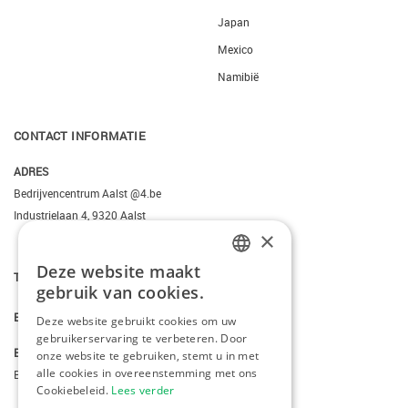
Japan
Mexico
Namibië
CONTACT INFORMATIE
ADRES
Bedrijvencentrum Aalst @4.be
Industrielaan 4, 9320 Aalst
×
Deze website maakt
DUTCH
T.
+3223095206
gebruik van cookies.
FRENCH
E.
info@kiddotravel.be
Deze website gebruikt cookies om uw
gebruikerservaring te verbeteren. Door
ENGLISH
BTW
onze website te gebruiken, stemt u in met
alle cookies in overeenstemming met ons
BE 0685795740
Cookiebeleid.
Lees verder