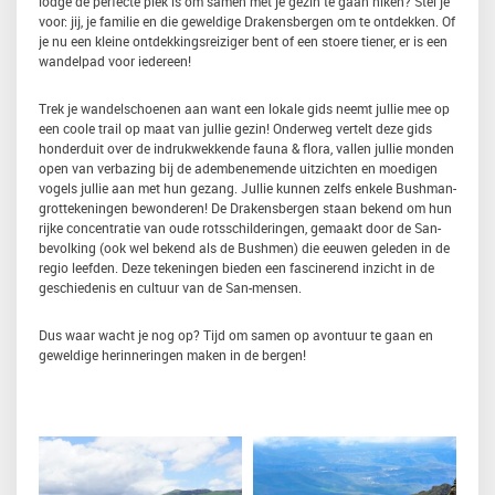
lodge de perfecte plek is om samen met je gezin te gaan hiken? Stel je
voor: jij, je familie en die geweldige Drakensbergen om te ontdekken. Of
je nu een kleine ontdekkingsreiziger bent of een stoere tiener, er is een
wandelpad voor iedereen!
Trek je wandelschoenen aan want een lokale gids neemt jullie mee op
een coole trail op maat van jullie gezin! Onderweg vertelt deze gids
honderduit over de indrukwekkende fauna & flora, vallen jullie monden
open van verbazing bij de adembenemende uitzichten en moedigen
vogels jullie aan met hun gezang. Jullie kunnen zelfs enkele Bushman-
grottekeningen bewonderen! De Drakensbergen staan bekend om hun
rijke concentratie van oude rotsschilderingen, gemaakt door de San-
bevolking (ook wel bekend als de Bushmen) die eeuwen geleden in de
regio leefden. Deze tekeningen bieden een fascinerend inzicht in de
geschiedenis en cultuur van de San-mensen.
Dus waar wacht je nog op? Tijd om samen op avontuur te gaan en
geweldige herinneringen maken in de bergen!