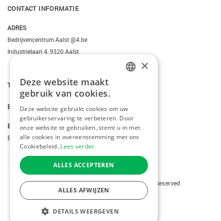
CONTACT INFORMATIE
ADRES
Bedrijvencentrum Aalst @4.be
Industrielaan 4, 9320 Aalst
×
Deze website maakt
T.
+3223095206
DUTCH
gebruik van cookies.
FRENCH
E.
info@kiddotravel.be
Deze website gebruikt cookies om uw
gebruikerservaring te verbeteren. Door
ENGLISH
BTW
onze website te gebruiken, stemt u in met
alle cookies in overeenstemming met ons
BE 0685795740
Cookiebeleid.
Lees verder
ALLES ACCEPTEREN
Copyright © 2026 Kiddotravel. All Rights Reserved
ALLES AFWIJZEN
webdesign
by conversal
DETAILS WEERGEVEN