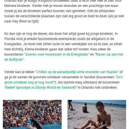
Orlando kan je Magic Kingdom ontdekken, daar is echt heel veel te zien voor
kleinere kinderen. Verder heb je mooie stranden en een prachtige zee waar
zowel jij als de kinderen perfect kunnen van genieten. Ook de afstanden
tussen de verschillende plaatsen zijn niet erg groot en best te doen (als je niet
naar Key West te rijdt).
En dan zijn er nog de dieren, die doen het altijd goed bij jonge kinderen. In
Florida vind je enkele fascinerende exemplaren zoals de alligators in de
Everglades. Je moet niet zitten turen in een verrekijker om ze te zien, ze zitten
heel dichtbij. Kleine kinderen gaan dat zeker tof vinden. Kies zeker de
bouwstenen
“Zoeven over moerassen in de Everglades”
en
“Racen op zee met
de dolfijnen”
.
Verder kan je lekker
“Chillen op de paradijselijk witte stranden van Naples”
of
ga je de samen de grootste schelpen verzamelen in Sanibel (bouwsteen
“Zo’n
grote schelpen zag je nog nooit!”
). Als laatste mag uiteraard de bouwsteen
“Beleef sprookjes in Disney World en Seaworld”
in Orlando niet ontbreken.