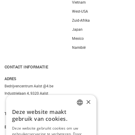
Vietnam
West-USA
Zuid-Afrika
Japan
Mexico
Namibië
CONTACT INFORMATIE
ADRES
Bedrijvencentrum Aalst @4.be
Industrielaan 4, 9320 Aalst
×
Deze website maakt
T.
+3223095206
DUTCH
gebruik van cookies.
FRENCH
E.
info@kiddotravel.be
Deze website gebruikt cookies om uw
gebruikerservaring te verbeteren. Door
ENGLISH