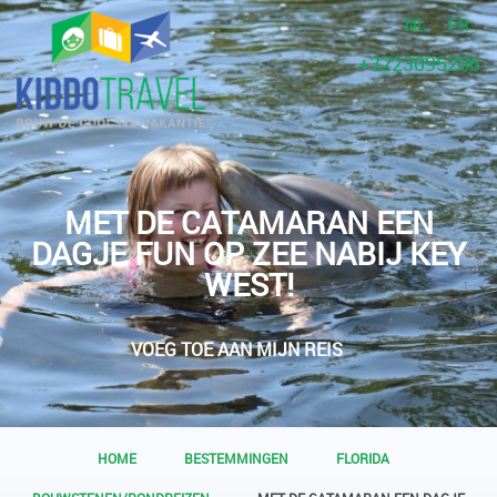
NL
FR
+3223095206
MET DE CATAMARAN EEN
DAGJE FUN OP ZEE NABIJ KEY
WEST!
VOEG TOE AAN MIJN REIS
HOME
BESTEMMINGEN
FLORIDA