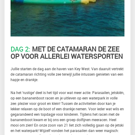
DAG 2:
MET DE CATAMARAN DE ZEE
OP VOOR ALLERLEI WATERSPORTEN
Jullie starten de dag aan de haven van Key West. Van daaruit vertrekt
de catamaran richting volle zee terwijl jullie intussen genieten van een
hapje en drankje.
Na het ‘rustige’ deel is het tijd voor wat meer actie. Parasailen, jetskiën,
op een bananenboot racen en je uitleven op een waterpark in volle
zee: plezier voor groot en klein! Tussen de activiteiten door kan je
lekker relaxen op de boot of een drankje nemen. Voor ieder wat wils en
gegarandeerd een topdagje voor kinderen. Tijdens het racen met de
bananenboot kwam er bij ons een groep dolfijnen meeracen. Heel
mooi om zien! En onze zoon van 21 liet zich volledig gaan op de jetski
en het waterpark! Wijzelf vonden het parasailen dan weer magisch: