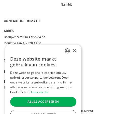
Namibië
CONTACT INFORMATIE
ADRES
Bedrijvencentrum Aalst @4.be
Industrielaan 4, 9320 Aalst
×
Deze website maakt
DUTCH
T.
+3223095206
gebruik van cookies.
FRENCH
E.
info@kiddotravel.be
Deze website gebruikt cookies om uw
gebruikerservaring te verbeteren. Door
ENGLISH
BTW
onze website te gebruiken, stemt u in met
alle cookies in overeenstemming met ons
BE 0685795740
Cookiebeleid.
Lees verder
ALLES ACCEPTEREN
Copyright © 2026 Kiddotravel. All Rights Reserved