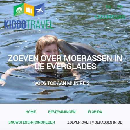
NL
FR
+3223095206
ZOEVEN OVER MOERASSEN IN
DE EVERGLADES
VOEG TOE AAN MIJN REIS
HOME
BESTEMMINGEN
FLORIDA
BOUWSTENEN/RONDREIZEN
ZOEVEN OVER MOERASSEN IN DE