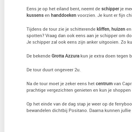
Eens je op het eiland bent, neemt de
schipper
je me
kussens
en
handdoeken
voorzien. Je kunt er fijn ch
Tijdens de tour zie je schitterende
kliffen
,
huizen
e
spotten? Vraag dan ook eens aan je schipper om door
Je schipper zal ook eens zijn anker uitgooien. Zo
De bekende
Grotta Azzura
kun je extra doen tegen be
De tour duurt ongeveer 2u.
Na de tour moet je zeker eens het
centrum
van Capri
prachtige vergezichten genieten en kun je shoppen b
Op het einde van de dag stap je weer op de ferryboot
bewandelen dichtbij Positano. Daarna kunnen jullie