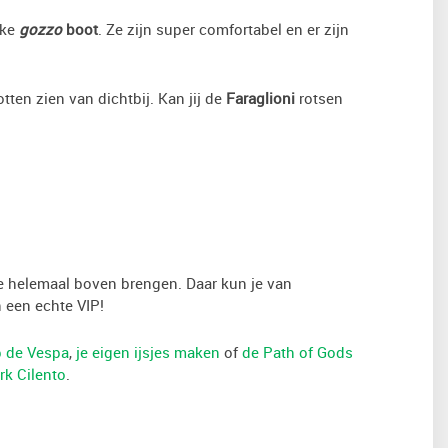
eke
gozzo
boot
. Ze zijn super comfortabel en er zijn
ten zien van dichtbij. Kan jij de
Faraglioni
rotsen
 je helemaal boven brengen. Daar kun je van
 een echte VIP!
p de Vespa
,
je eigen ijsjes maken
of
de Path of Gods
ark Cilento
.