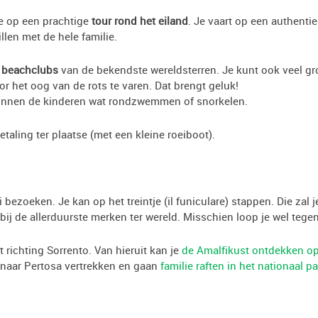
e op een prachtige
tour rond het eiland
. Je vaart op een authenti
illen met de hele familie.
n
beachclubs
van de bekendste wereldsterren. Je kunt ook veel grot
 het oog van de rots te varen. Dat brengt geluk!
 kunnen de kinderen wat rondzwemmen of snorkelen.
taling ter plaatse (met een kleine roeiboot).
 bezoeken. Je kan op het treintje (il funiculare) stappen. Die zal
ij de allerduurste merken ter wereld. Misschien loop je wel tegen
 richting Sorrento. Van hieruit kan je
de Amalfikust ontdekken o
 naar Pertosa vertrekken en gaan
familie raften in het nationaal p