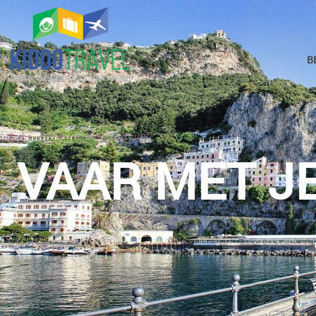
B
VAAR MET J