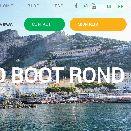
HOME
BLOG
FAQ
NL
FR
CONTACT
MIJN REIS
VIEWS
O BOOT ROND