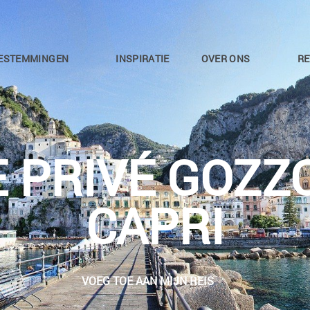
ESTEMMINGEN
INSPIRATIE
OVER ONS
RE
E PRIVÉ GOZZ
CAPRI
VOEG TOE AAN MIJN REIS