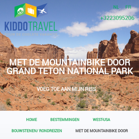
NL
FR
+3223095206
MET DE MOUNTAINBIKE DOOR
GRAND TETON NATIONAL PARK
VOEG TOE AAN MIJN REIS
HOME
BESTEMMINGEN
WEST-USA
BOUWSTENEN/ RONDREIZEN
MET DE MOUNTAINBIKE DOOR