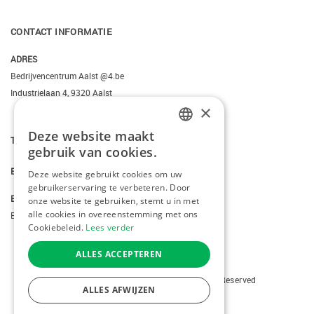
CONTACT INFORMATIE
ADRES
Bedrijvencentrum Aalst @4.be
Industrielaan 4, 9320 Aalst
×
Deze website maakt
T.
+3223095206
DUTCH
gebruik van cookies.
FRENCH
E.
info@kiddotravel.be
Deze website gebruikt cookies om uw
gebruikerservaring te verbeteren. Door
ENGLISH
BTW
onze website te gebruiken, stemt u in met
alle cookies in overeenstemming met ons
BE 0685795740
Cookiebeleid.
Lees verder
ALLES ACCEPTEREN
Copyright © 2026 Kiddotravel. All Rights Reserved
ALLES AFWIJZEN
webdesign
by conversal