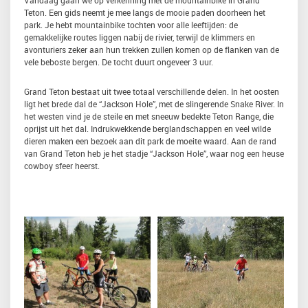
Teton. Een gids neemt je mee langs de mooie paden doorheen het
park. Je hebt mountainbike tochten voor alle leeftijden: de
gemakkelijke routes liggen nabij de rivier, terwijl de klimmers en
avonturiers zeker aan hun trekken zullen komen op de flanken van de
vele beboste bergen. De tocht duurt ongeveer 3 uur.
Grand Teton bestaat uit twee totaal verschillende delen. In het oosten
ligt het brede dal de “Jackson Hole”, met de slingerende Snake River. In
het westen vind je de steile en met sneeuw bedekte Teton Range, die
oprijst uit het dal. Indrukwekkende berglandschappen en veel wilde
dieren maken een bezoek aan dit park de moeite waard. Aan de rand
van Grand Teton heb je het stadje “Jackson Hole”, waar nog een heuse
cowboy sfeer heerst.