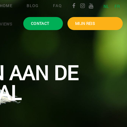
HOME
BLOG
FAQ
NL
FR
CONTACT
MIJN REIS
VIEWS
 AAN DE
AL