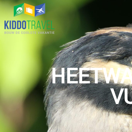
B
HEETWA
V